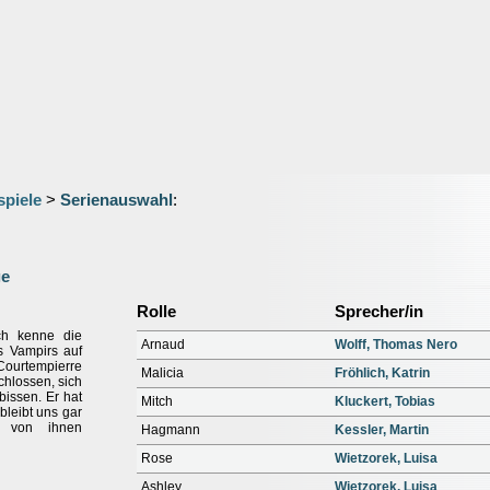
spiele
>
Serienauswahl
:
ge
Rolle
Sprecher/in
Ich kenne die
Arnaud
Wolff, Thomas Nero
s Vampirs auf
ourtempierre
Malicia
Fröhlich, Katrin
hlossen, sich
bissen. Er hat
Mitch
Kluckert, Tobias
 bleibt uns gar
n von ihnen
Hagmann
Kessler, Martin
Rose
Wietzorek, Luisa
Ashley
Wietzorek, Luisa