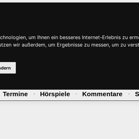
hnologien, um Ihnen ein besseres Internet-Erlebnis zu erm
nutzen wir außerdem, um Ergebnisse zu messen, um zu ve
ndern
Termine
Hörspiele
Kommentare
S
·
·
·