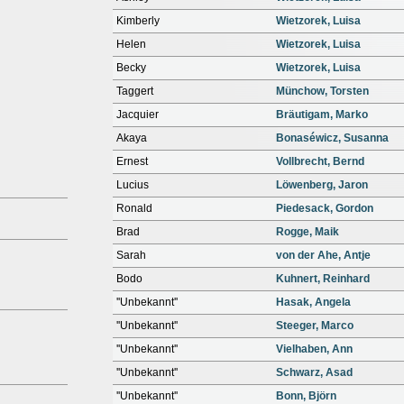
Kimberly
Wietzorek, Luisa
Helen
Wietzorek, Luisa
Becky
Wietzorek, Luisa
Taggert
Münchow, Torsten
Jacquier
Bräutigam, Marko
Akaya
Bonaséwicz, Susanna
Ernest
Vollbrecht, Bernd
Lucius
Löwenberg, Jaron
Ronald
Piedesack, Gordon
Brad
Rogge, Maik
Sarah
von der Ahe, Antje
Bodo
Kuhnert, Reinhard
''Unbekannt''
Hasak, Angela
''Unbekannt''
Steeger, Marco
''Unbekannt''
Vielhaben, Ann
''Unbekannt''
Schwarz, Asad
''Unbekannt''
Bonn, Björn