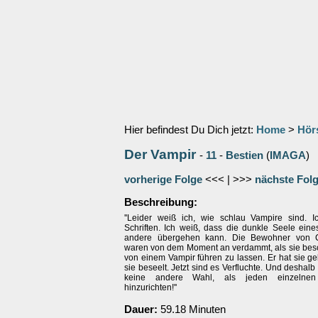
Hier befindest Du Dich jetzt:
Home
>
Hör
Der Vampir
-
11
-
Bestien
(
IMAGA
)
vorherige Folge
<<< | >>>
nächste Fol
Beschreibung:
''Leider weiß ich, wie schlau Vampire sind. 
Schriften. Ich weiß, dass die dunkle Seele eine
andere übergehen kann. Die Bewohner von C
waren von dem Moment an verdammt, als sie besc
von einem Vampir führen zu lassen. Er hat sie ge
sie beseelt. Jetzt sind es Verfluchte. Und deshalb
keine andere Wahl, als jeden einzelne
hinzurichten!''
Dauer:
59.18 Minuten