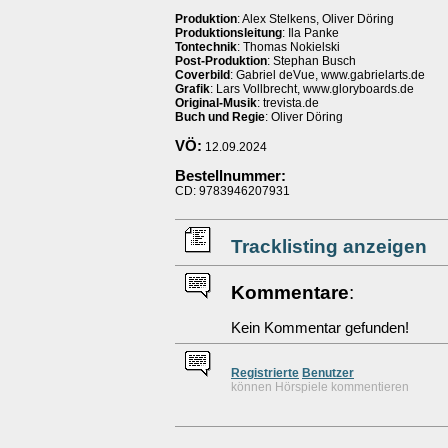
Produktion
: Alex Stelkens, Oliver Döring
Produktionsleitung
: Ila Panke
Tontechnik
: Thomas Nokielski
Post-Produktion
: Stephan Busch
Coverbild
: Gabriel deVue, www.gabrielarts.de
Grafik
: Lars Vollbrecht, www.gloryboards.de
Original-Musik
: trevista.de
Buch und Regie
: Oliver Döring
VÖ:
12.09.2024
Bestellnummer:
CD: 9783946207931
Tracklisting anzeigen
Kommentare
:
Kein Kommentar gefunden!
Re
g
istrierte
Benutzer
können Hörspiele kommentieren