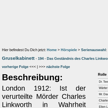
Hier befindest Du Dich jetzt:
Home
>
Hörspiele
>
Serienauswahl
:
Gruselkabinett
-
194
-
Das Geständnis des Charles Linkwor
vorherige Folge
<<< | >>>
nächste Folge
Beschreibung:
Rolle
Dr. Te
London 1912: Ist der
Wärter
verurteilte Mörder Charles
Mr. Da
Charle
Linkworth in Wahrheit
Ellen 