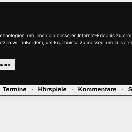
hnologien, um Ihnen ein besseres Internet-Erlebnis zu erm
nutzen wir außerdem, um Ergebnisse zu messen, um zu ve
ndern
Termine
Hörspiele
Kommentare
S
·
·
·