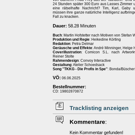
24 Stunden später 300 Euro aus Lasses Zimmer un
eine rätselhafte Nachricht? Tim, Karl, Gaby
müssen ihre ganze natürliche Intelligenz aufbrin
Fall zu knacken.
Dauer:
58.28 Minuten
Buch
: Martin Hofstetter nach Motiven von Stefan W
Produktion und Regie
: Heikedine Körting
Redaktion
: Petra Delmar
Geräusche und Effekte
: André Minninger, Helge 
Coverillustration
: Comicon S.L. nach Artwork
Reiner Stolte
Rahmendesign
: Convoy Interactive
Gestaltung
: Atelier Schoedsack
Song ''TKKG - Die Profis in Spe''
: Bonda/Büscher
VÖ:
06.06.2025
Bestellnummer:
CD: 19802870872
Tracklisting anzeigen
Kommentare
:
Kein Kommentar gefunden!