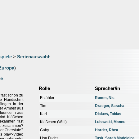
spiele
>
Serienauswahl
:
Europa
)
ge
Rolle
Sprecher/in
 fast schon zu
Erzähler
Romm, Nic
e Handschrift
liegen. In der
Tim
Draeger, Sascha
er Armreif aus
luencerin aus
Karl
Diakow, Tobias
wird Klößchen
ekannten fast
Klößchen (Willi)
Lubowski, Manou
sse zusammen?
der Oberstufe?
Gaby
Harder, Rhea
s play“-Video
Lisa Fuchs
Tusk, Sarah Madeleine
wer entwendet