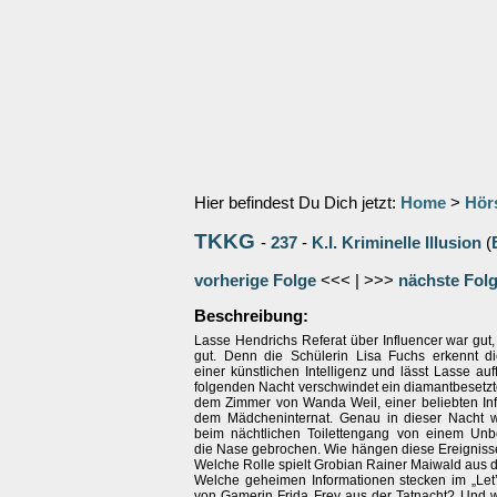
Hier befindest Du Dich jetzt:
Home
>
Hör
TKKG
-
237
-
K.I. Kriminelle Illusion
(
vorherige Folge
<<< | >>>
nächste Fol
Beschreibung:
Lasse Hendrichs Referat über Influencer war gut,
gut. Denn die Schülerin Lisa Fuchs erkennt di
einer künstlichen Intelligenz und lässt Lasse auff
folgenden Nacht verschwindet ein diamantbesetzt
dem Zimmer von Wanda Weil, einer beliebten Inf
dem Mädcheninternat. Genau in dieser Nacht 
beim nächtlichen Toilettengang von einem Unb
die Nase gebrochen. Wie hängen diese Ereigni
Welche Rolle spielt Grobian Rainer Maiwald aus 
Welche geheimen Informationen stecken im „Let’
von Gamerin Frida Frey aus der Tatnacht? Und 