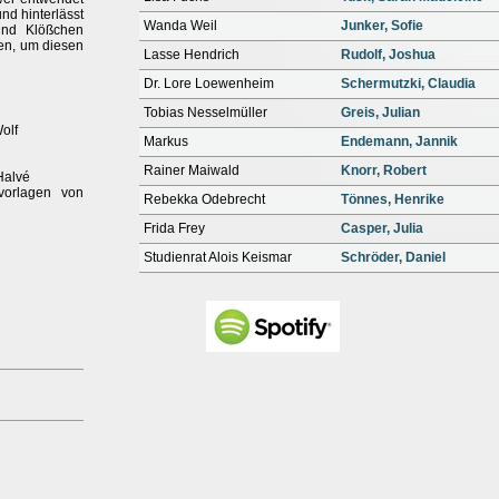
d hinterlässt
Wanda Weil
Junker, Sofie
 und Klößchen
gen, um diesen
Lasse Hendrich
Rudolf, Joshua
Dr. Lore Loewenheim
Schermutzki, Claudia
Tobias Nesselmüller
Greis, Julian
olf
Markus
Endemann, Jannik
Rainer Maiwald
Knorr, Robert
Halvé
vorlagen von
Rebekka Odebrecht
Tönnes, Henrike
Frida Frey
Casper, Julia
Studienrat Alois Keismar
Schröder, Daniel