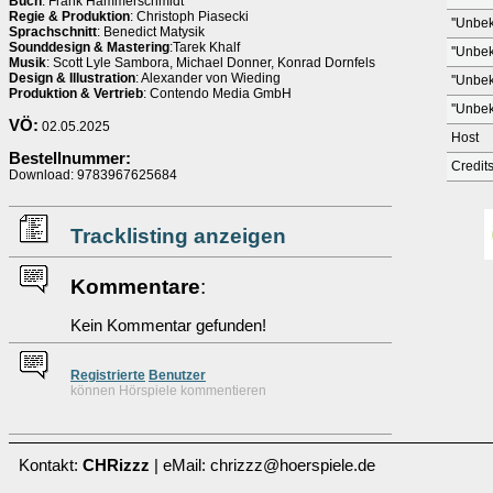
Buch
: Frank Hammerschmidt
Regie & Produktion
: Christoph Piasecki
''Unbek
Sprachschnitt
: Benedict Matysik
Sounddesign & Mastering
:Tarek Khalf
''Unbek
Musik
: Scott Lyle Sambora, Michael Donner, Konrad Dornfels
Design & Illustration
: Alexander von Wieding
''Unbek
Produktion & Vertrieb
: Contendo Media GmbH
''Unbek
VÖ:
02.05.2025
Host
Bestellnummer:
Credit
Download: 9783967625684
Tracklisting anzeigen
Kommentare
:
Kein Kommentar gefunden!
Re
g
istrierte
Benutzer
können Hörspiele kommentieren
Kontakt:
CHRizzz
| eMail: chrizzz@hoerspiele.de