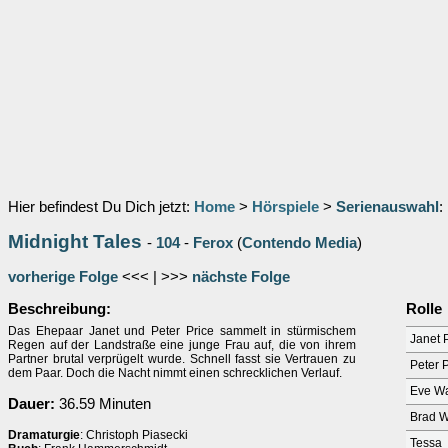
Hier befindest Du Dich jetzt:
Home
>
Hörspiele
>
Serienauswahl
:
Midnight Tales
-
104
-
Ferox
(
Contendo Media
)
vorherige Folge
<<< | >>>
nächste Folge
Beschreibung:
Rolle
Das Ehepaar Janet und Peter Price sammelt in stürmischem
Janet 
Regen auf der Landstraße eine junge Frau auf, die von ihrem
Partner brutal verprügelt wurde. Schnell fasst sie Vertrauen zu
Peter 
dem Paar. Doch die Nacht nimmt einen schrecklichen Verlauf.
Eve Wa
Dauer:
36.59 Minuten
Brad W
Dramaturgie
: Christoph Piasecki
Tessa