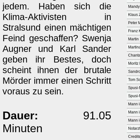
jedem. Haben sich die
Mandy
Klima-Aktivisten in
Klaus 
Peter 
Stralsund einen mächtigen
Franz 
Feind geschaffen? Swenja
Martin 
Augner und Karl Sander
Martin
Chanta
geben ihr Bestes, doch
Moritz
scheint ihnen der brutale
Sandro
Mörder immer einen Schritt
Tom S
Spusi-
voraus zu sein.
Spusi-M
Mann i
Dauer:
91.05
Mann i
Mann i
Minuten
Notarz
Credit