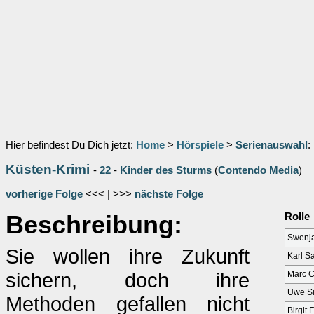
Hier befindest Du Dich jetzt:
Home
>
Hörspiele
>
Serienauswahl
:
Küsten-Krimi
-
22
-
Kinder des Sturms
(
Contendo Media
)
vorherige Folge
<<< | >>>
nächste Folge
Beschreibung:
Rolle
Swenj
Sie wollen ihre Zukunft
Karl S
sichern, doch ihre
Marc 
Uwe S
Methoden gefallen nicht
Birgit 