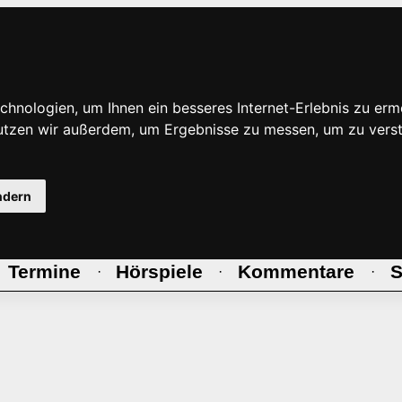
hnologien, um Ihnen ein besseres Internet-Erlebnis zu erm
nutzen wir außerdem, um Ergebnisse zu messen, um zu ve
ndern
Termine
Hörspiele
Kommentare
S
·
·
·