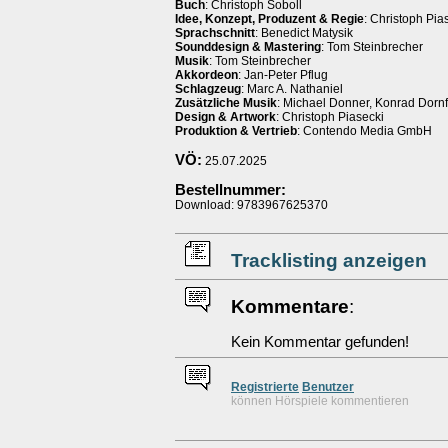
Buch
: Christoph Soboll
Idee, Konzept, Produzent & Regie
: Christoph Pia
Sprachschnitt
: Benedict Matysik
Sounddesign & Mastering
: Tom Steinbrecher
Musik
: Tom Steinbrecher
Akkordeon
: Jan-Peter Pflug
Schlagzeug
: Marc A. Nathaniel
Zusätzliche Musik
: Michael Donner, Konrad Dornf
Design & Artwork
: Christoph Piasecki
Produktion & Vertrieb
: Contendo Media GmbH
VÖ:
25.07.2025
Bestellnummer:
Download: 9783967625370
Tracklisting anzeigen
Kommentare
:
Kein Kommentar gefunden!
Re
g
istrierte
Benutzer
können Hörspiele kommentieren