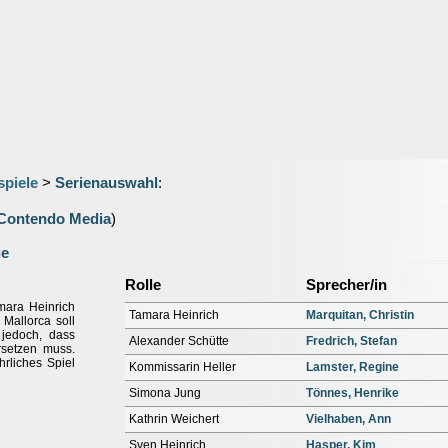
spiele
>
Serienauswahl
:
Contendo Media
)
ge
Rolle
Sprecher/in
mara Heinrich
Tamara Heinrich
Marquitan, Christin
Mallorca soll
 jedoch, dass
Alexander Schütte
Fredrich, Stefan
rsetzen muss.
hrliches Spiel
Kommissarin Heller
Lamster, Regine
Simona Jung
Tönnes, Henrike
Kathrin Weichert
Vielhaben, Ann
Sven Heinrich
Hasper, Kim