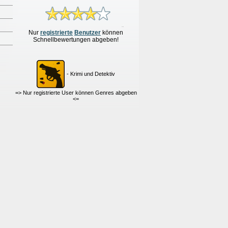
Nur
re
g
istrierte
Benutzer
können
Schnellbewertungen
abgeben!
- Krimi und Detektiv
=> Nur registrierte User können Genres abgeben
<=