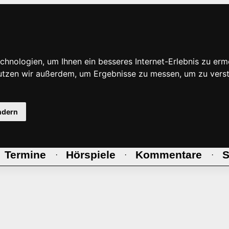
hnologien, um Ihnen ein besseres Internet-Erlebnis zu erm
nutzen wir außerdem, um Ergebnisse zu messen, um zu ve
ndern
Termine
Hörspiele
Kommentare
S
·
·
·