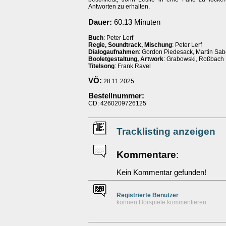
Antworten zu erhalten.
Dauer:
60.13 Minuten
Buch
: Peter Lerf
Regie, Soundtrack, Mischung
: Peter Lerf
Dialogaufnahmen
: Gordon Piedesack, Martin Sab
Booletgestaltung, Artwork
: Grabowski, Roßbach
Titelsong
: Frank Ravel
VÖ:
28.11.2025
Bestellnummer:
CD: 4260209726125
Tracklisting anzeigen
Kommentare
:
Kein Kommentar gefunden!
Re
g
istrierte
Benutzer
können Hörspiele kommentieren