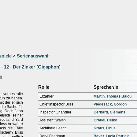
spiele
>
Serienauswahl
:
-
12
-
Der Zinker
(
Gigaphon
)
h
Rolle
Sprecher/in
r vorbestrafte
Erzähler
Martin, Thomas Balou
 tun zu haben.
it der er sich
Chief Inspector Bliss
Piedesack, Gordon
t die Sache für
tig. Doch John
Inspector Chandler
Gerhard, Clemens
eßlich seiner
 Scotland Yard
Assistent Walsh
Grauel, Heiko
 dessen wahre
dass die Fälle
Archibald Leach
Kraus, Linus
lschen? Bliss
Deryl Friedman
Bayer, Lucia Patricia
n, um endlich