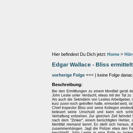
Hier befindest Du Dich jetzt:
Home
>
Hör
Edgar Wallace - Bliss ermittelt
vorherige Folge
<<< | keine Folge danac
Beschreibung:
Bei den Ermittlungen zu einem Mordfall gerät de
John Leslie unter Verdacht, etwas mit der Tat zu
Als auch die Sekretärin von Leslies Arbeitgeber, m
kurz zuvor noch getroffen hatte, ermordet wird, is
Chief Inspector Bliss und seine Kollegen eindeu
beteuert seine Unschuld und kann sich schli
Verhaftung entziehen. Zur gleichen Zeit fahndet
nach dem "Zinker", einem berüchtigten Hehler,
Identität niemand kennt. Es stellt sich heraus, 
zusammenhängen. Jagt die Polizei etwa den Fa
beschließt, John Leslie in eine Falle zu locke