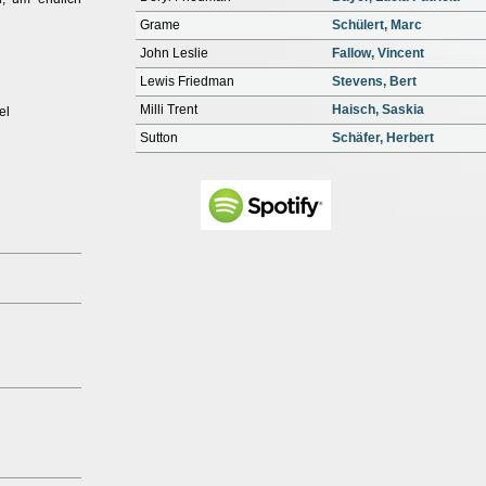
Grame
Schülert, Marc
John Leslie
Fallow, Vincent
Lewis Friedman
Stevens, Bert
Milli Trent
Haisch, Saskia
el
Sutton
Schäfer, Herbert