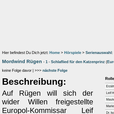
Hier befindest Du Dich jetzt:
Home
>
Hörspiele
>
Serienauswahl
:
Mordwind Rügen
-
1
-
Schlaflied für den Katzenprinz
(
Eur
keine Folge davor | >>>
nächste Folge
Beschreibung:
Roll
Erzäh
Auf Rügen will sich der
Leif 
wider Willen freigestellte
Maul
Mariet
Europol-Kommissar Leif
Dr. I