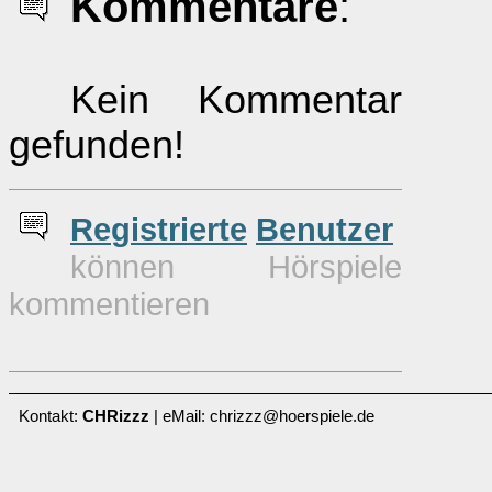
Kommentare
:
Kein Kommentar
gefunden!
Re
g
istrierte
Benutzer
können Hörspiele
kommentieren
Kontakt:
CHRizzz
| eMail: chrizzz@hoerspiele.de