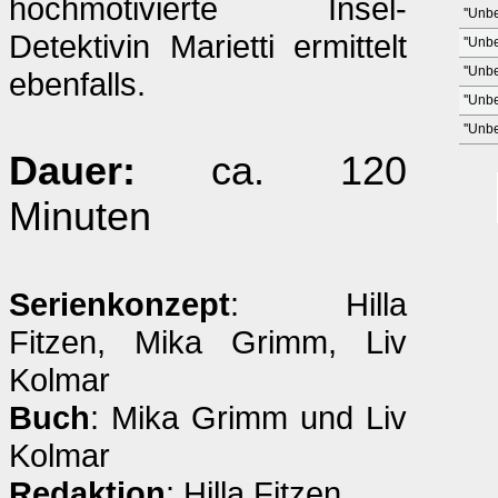
hochmotivierte Insel-
''Unb
Detektivin Marietti ermittelt
''Unb
''Unb
ebenfalls.
''Unb
''Unb
Dauer:
ca. 120
Minuten
Serienkonzept
: Hilla
Fitzen, Mika Grimm, Liv
Kolmar
Buch
: Mika Grimm und Liv
Kolmar
Redaktion
: Hilla Fitzen