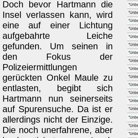
Doch bevor Hartmann die
''Unb
Insel verlassen kann, wird
''Unb
''Unb
eine auf einer Lichtung
''Unb
aufgebahrte Leiche
''Unb
gefunden. Um seinen in
''Unb
''Unb
den Fokus der
''Unb
Polizeiermittlungen
''Unb
gerückten Onkel Maule zu
''Unb
''Unb
entlasten, begibt sich
''Unb
Hartmann nun seinerseits
''Unb
auf Spurensuche. Da ist er
''Unb
allerdings nicht der Einzige.
''Unb
''Unb
Die noch unerfahrene, aber
''Unb