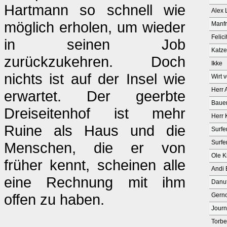
Hartmann so schnell wie
Alex 
möglich erholen, um wieder
Manfr
Felici
in seinen Job
Katze
zurückzukehren. Doch
Ikke
nichts ist auf der Insel wie
Wirt 
Herr 
erwartet. Der geerbte
Bauer
Dreiseitenhof ist mehr
Herr 
Ruine als Haus und die
Surfe
Surfe
Menschen, die er von
Ole K
früher kennt, scheinen alle
Andi 
eine Rechnung mit ihm
Danu
offen zu haben.
Gerno
Journ
Torb