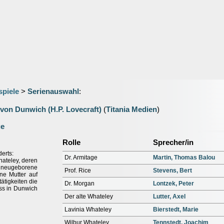
spiele
>
Serienauswahl
:
von Dunwich (H.P. Lovecraft)
(
Titania Medien
)
ge
Rolle
Sprecher/in
erts:
Dr. Armitage
Martin, Thomas Balou
hateley, deren
 neugeborene
Prof. Rice
Stevens, Bert
ne Mutter auf
ätigkeiten die
Dr. Morgan
Lontzek, Peter
ass in Dunwich
Der alte Whateley
Lutter, Axel
Lavinia Whateley
Bierstedt, Marie
Wilbur Whateley
Tennstedt, Joachim