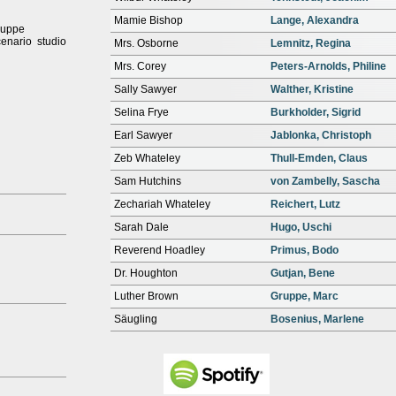
Mamie Bishop
Lange, Alexandra
ruppe
cenario studio
Mrs. Osborne
Lemnitz, Regina
Mrs. Corey
Peters-Arnolds, Philine
Sally Sawyer
Walther, Kristine
Selina Frye
Burkholder, Sigrid
Earl Sawyer
Jablonka, Christoph
Zeb Whateley
Thull-Emden, Claus
Sam Hutchins
von Zambelly, Sascha
Zechariah Whateley
Reichert, Lutz
Sarah Dale
Hugo, Uschi
Reverend Hoadley
Primus, Bodo
Dr. Houghton
Gutjan, Bene
Luther Brown
Gruppe, Marc
Säugling
Bosenius, Marlene