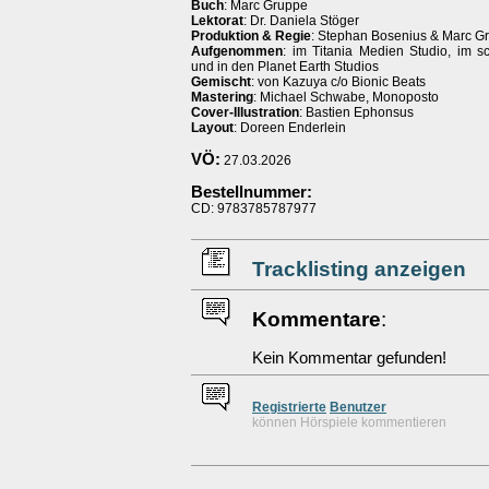
Buch
: Marc Gruppe
Lektorat
: Dr. Daniela Stöger
Produktion & Regie
: Stephan Bosenius & Marc G
Aufgenommen
: im Titania Medien Studio, im s
und in den Planet Earth Studios
Gemischt
: von Kazuya c/o Bionic Beats
Mastering
: Michael Schwabe, Monoposto
Cover-Illustration
: Bastien Ephonsus
Layout
: Doreen Enderlein
VÖ:
27.03.2026
Bestellnummer:
CD: 9783785787977
Tracklisting anzeigen
Kommentare
:
Kein Kommentar gefunden!
Re
g
istrierte
Benutzer
können Hörspiele kommentieren