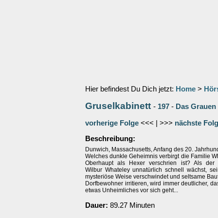
Hier befindest Du Dich jetzt:
Home
>
Hör
Gruselkabinett
-
197
-
Das Grauen 
vorherige Folge
<<< | >>>
nächste Fol
Beschreibung:
Dunwich, Massachusetts, Anfang des 20. Jahrhund
Welches dunkle Geheimnis verbirgt die Familie W
Oberhaupt als Hexer verschrien ist? Als der
Wilbur Whateley unnatürlich schnell wächst, sei
mysteriöse Weise verschwindet und seltsame Baut
Dorfbewohner irritieren, wird immer deutlicher, d
etwas Unheimliches vor sich geht...
Dauer:
89.27 Minuten