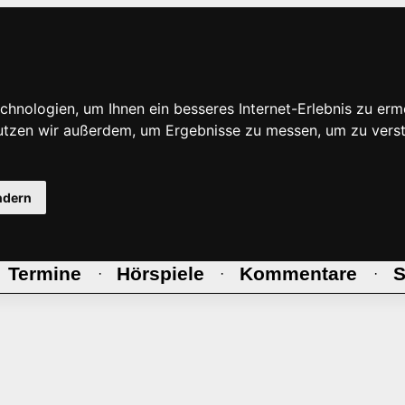
hnologien, um Ihnen ein besseres Internet-Erlebnis zu erm
nutzen wir außerdem, um Ergebnisse zu messen, um zu ve
ndern
Termine
Hörspiele
Kommentare
S
·
·
·