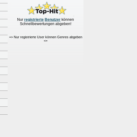
Nur
re
g
istrierte
Benutzer
können
Schnellbewertungen
abgeben!
=> Nur registrierte User können Genres abgeben
<=