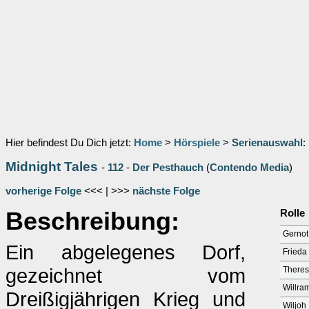
Hier befindest Du Dich jetzt:
Home
>
Hörspiele
>
Serienauswahl
:
Midnight Tales
-
112
-
Der Pesthauch
(
Contendo Media
)
vorherige Folge
<<< | >>>
nächste Folge
Beschreibung:
Rolle
Gernot
Ein abgelegenes Dorf,
Frieda 
gezeichnet vom
Theres
Willra
Dreißigjährigen Krieg und
Wiljoh