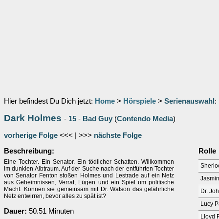
Hier befindest Du Dich jetzt:
Home
>
Hörspiele
>
Serienauswahl
:
Dark Holmes
-
15
-
Bad Guy
(
Contendo Media
)
vorherige Folge
<<< | >>>
nächste Folge
Beschreibung:
Rolle
Eine Tochter. Ein Senator. Ein tödlicher Schatten. Willkommen
Sherlo
im dunklen Albtraum. Auf der Suche nach der entführten Tochter
von Senator Fenton stoßen Holmes und Lestrade auf ein Netz
Jasmin
aus Geheimnissen, Verrat, Lügen und ein Spiel um politische
Macht. Können sie gemeinsam mit Dr. Watson das gefährliche
Dr. Jo
Netz entwirren, bevor alles zu spät ist?
Lucy P
Dauer:
50.51 Minuten
Lloyd 