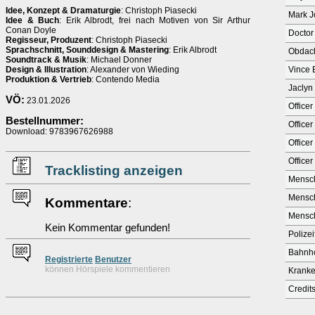
Idee, Konzept & Dramaturgie
: Christoph Piasecki
Mark J
Idee & Buch
: Erik Albrodt, frei nach Motiven von Sir Arthur
Conan Doyle
Doctor 
Regisseur, Produzent
: Christoph Piasecki
Sprachschnitt, Sounddesign & Mastering
: Erik Albrodt
Obdac
Soundtrack & Musik
: Michael Donner
Design & Illustration
: Alexander von Wieding
Vince
Produktion & Vertrieb
: Contendo Media
Jaclyn
VÖ:
23.01.2026
Officer
Bestellnummer:
Officer
Download: 9783967626988
Officer
Officer
Tracklisting anzeigen
Mensc
Mensc
Kommentare
:
Mensc
Kein Kommentar gefunden!
Polize
Bahnh
Re
g
istrierte
Benutzer
können Hörspiele kommentieren
Krank
Credit