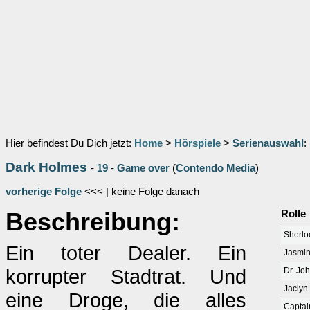
Hier befindest Du Dich jetzt:
Home
>
Hörspiele
>
Serienauswahl
:
Dark Holmes
-
19
-
Game over
(
Contendo Media
)
vorherige Folge
<<< | keine Folge danach
Beschreibung:
Rolle
Sherlo
Ein toter Dealer. Ein
Jasmin
korrupter Stadtrat. Und
Dr. Jo
Jaclyn
eine Droge, die alles
Captai