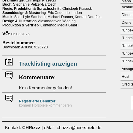
Dramaturgie
: Christoph Piasecki
Mann
Buch
: Stephanie Pelzer-Bartosch
Achme
Regie, Produktion & Sprachschnitt
: Christoph Piasecki
Sounddesign & Mastering
: Eric Onder de Linden
Diener
Musik
: Scott Lyle Sambora, Michael Donner, Konrad Dornfels
Design & Illustration
: Alexander von Wieding
Diener
Produktion & Vertrieb
: Contendo Media GmbH
''Unbek
VÖ:
06.03.2026
''Unbek
Bestellnummer:
''Unbek
Download: 9783967626728
''Unbek
''Unbek
Tracklisting anzeigen
Ansag
Kommentare
:
Host
Credit
Kein Kommentar gefunden!
Re
g
istrierte
Benutzer
können Hörspiele kommentieren
Kontakt:
CHRizzz
| eMail: chrizzz@hoerspiele.de