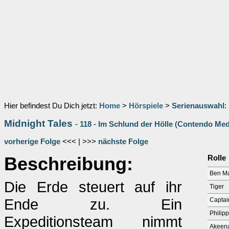
Hier befindest Du Dich jetzt:
Home
>
Hörspiele
>
Serienauswahl
:
Midnight Tales
-
118
-
Im Schlund der Hölle
(
Contendo Med
vorherige Folge
<<< | >>>
nächste Folge
Beschreibung:
Rolle
Ben M
Die Erde steuert auf ihr
Tiger
Ende zu. Ein
Captai
Philip
Expeditionsteam nimmt
Akeen