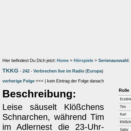
Hier befindest Du Dich jetzt:
Home
>
Hörspiele
>
Serienauswahl
:
TKKG
-
242
-
Verbrechen live im Radio
(
Europa
)
vorherige Folge
<<< | kein Eintrag der Folge danach
Beschreibung:
Rolle
Erzähl
Leise säuselt Klößchens
Tim
Schnarchen, während Tim
Karl
Klößche
im Adlernest die 23-Uhr-
Gaby