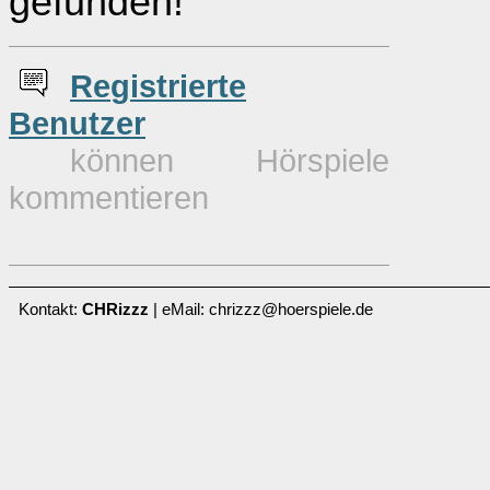
gefunden!
Re
g
istrierte
Benutzer
können Hörspiele
kommentieren
Kontakt:
CHRizzz
| eMail: chrizzz@hoerspiele.de