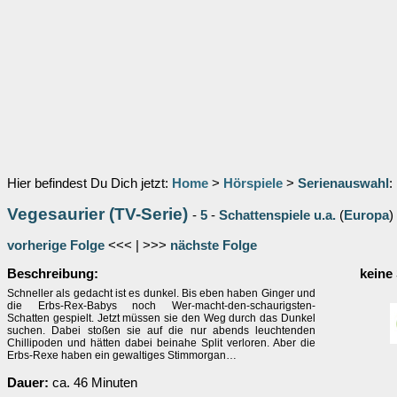
Hier befindest Du Dich jetzt:
Home
>
Hörspiele
>
Serienauswahl
:
Vegesaurier (TV-Serie)
-
5
-
Schattenspiele u.a.
(
Europa
)
vorherige Folge
<<< | >>>
nächste Folge
Beschreibung:
keine
Schneller als gedacht ist es dunkel. Bis eben haben Ginger und
die Erbs-Rex-Babys noch Wer-macht-den-schaurigsten-
Schatten gespielt. Jetzt müssen sie den Weg durch das Dunkel
suchen. Dabei stoßen sie auf die nur abends leuchtenden
Chillipoden und hätten dabei beinahe Split verloren. Aber die
Erbs-Rexe haben ein gewaltiges Stimmorgan…
Dauer:
ca. 46 Minuten