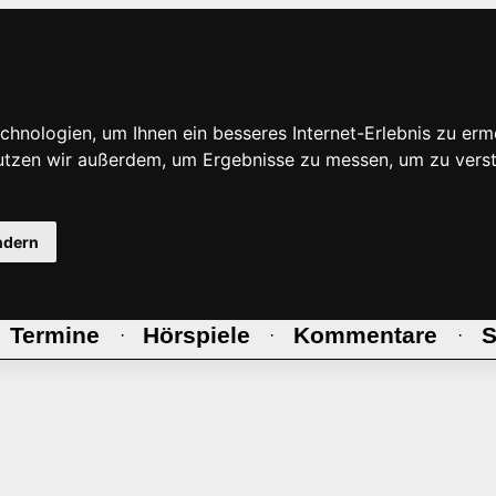
hnologien, um Ihnen ein besseres Internet-Erlebnis zu erm
nutzen wir außerdem, um Ergebnisse zu messen, um zu ve
ndern
Termine
Hörspiele
Kommentare
S
·
·
·