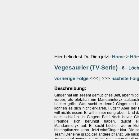
Hier befindest Du Dich jetzt:
Home
>
Hör
Vegesaurier (TV-Serie)
-
6
-
Löch
vorherige Folge
<<< | >>>
nächste Fol
Beschreibung:
Ginger hat ein seeehr gemütliches Bett, aber mit d
vorbei, als plötzlich ein Mandarinteryx auftauc
Löcher gräbt. Was sucht er denn? Ginger und 
können es sich nicht erklären. Futter? Aber der
will nichts essen. Er will immer nur graben. Und d
noch schlafen. In Gingers Bett! Noch bevor Gi
Freunde sich beruhigt haben, taucht 
Mandarinteryx auf. Er sucht Löcher, wo er kl
hineinpflanzen kann. Jetzt wirdGinger klar: Die b
Team! Der eine gräbt, der andere pflanzt. Sie mü
zusammenkommen, damit sie zusammenarbeite