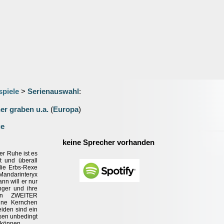
spiele
>
Serienauswahl
:
er graben u.a.
(
Europa
)
ge
keine Sprecher vorhanden
er Ruhe ist es
ht und überall
die Erbs-Rexe
 Mandarinteryx
ann will er nur
nger und ihre
ein ZWEITER
eine Kernchen
eiden sind ein
ssen unbedingt
n können…