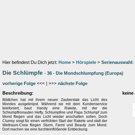
Hier befindest Du Dich jetzt:
Home
>
Hörspiele
>
Serienauswahl
:
Die Schlümpfe
-
36
-
Die Mondschlumpfung
(
Europa
)
vorherige Folge
<<< | >>>
nächste Folge
Beschreibung:
keine
Blättchen hat mit ihrem neuen Zauberstab das Licht des
Mondes ausgeknipst. Während sie mit dem Kundenservice
telefoniert, baut Handy eine Rakete, mit der die
Schlumpftronauten Hefty, Schlumpfine und Papa Schlumpf zum
Mond fliegen und das Licht wieder anschalten sollen. Doch
Clumsy sorgt für einen verfrühten Start der Rakete und statt der
Weltraum-Crew fliegen Sturm, Farmi und Beauty zum Mond.
Dort machen sie eine furchteinflößende Entdeckung.