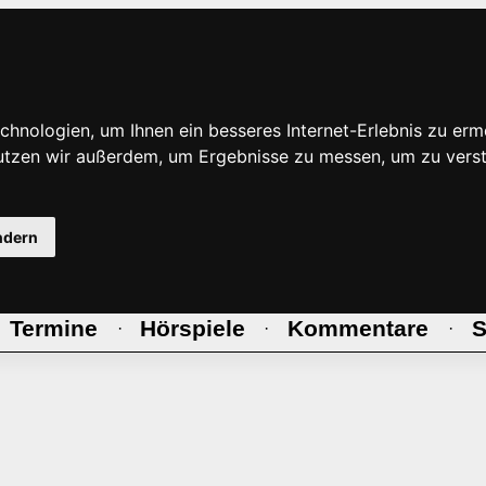
hnologien, um Ihnen ein besseres Internet-Erlebnis zu erm
nutzen wir außerdem, um Ergebnisse zu messen, um zu ve
ndern
Termine
Hörspiele
Kommentare
S
·
·
·