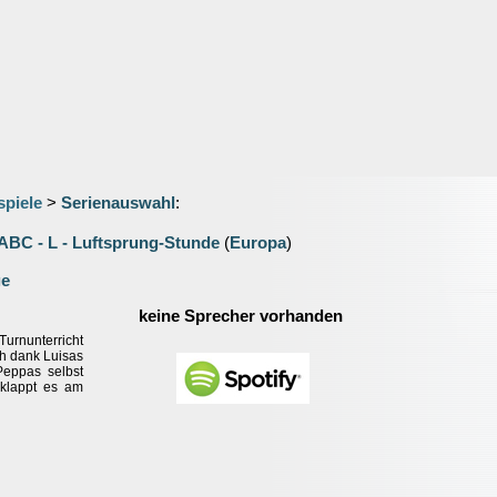
spiele
>
Serienauswahl
:
ABC - L - Luftsprung-Stunde
(
Europa
)
ge
keine Sprecher vorhanden
urnunterricht
ch dank Luisas
Peppas selbst
klappt es am