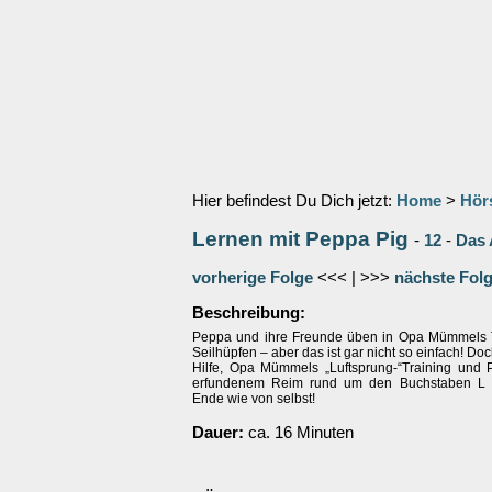
Hier befindest Du Dich jetzt:
Home
>
Hör
Lernen mit Peppa Pig
-
12
-
Das 
vorherige Folge
<<< | >>>
nächste Fol
Beschreibung:
Peppa und ihre Freunde üben in Opa Mümmels T
Seilhüpfen – aber das ist gar nicht so einfach! Do
Hilfe, Opa Mümmels „Luftsprung-“Training und 
erfundenem Reim rund um den Buchstaben L 
Ende wie von selbst!
Dauer:
ca. 16 Minuten