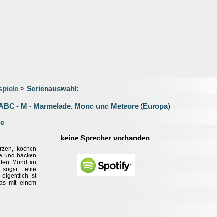
spiele
>
Serienauswahl
:
ABC - M - Marmelade, Mond und Meteore
(
Europa
)
ge
keine Sprecher vorhanden
rzen, kochen
e und backen
a den Mond an
sogar eine
igentlich ist
was mit einem