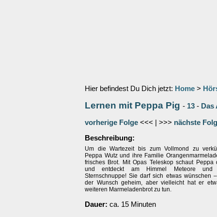
Hier befindest Du Dich jetzt:
Home
>
Hör
Lernen mit Peppa Pig
-
13
-
Das 
vorherige Folge
<<< | >>>
nächste Fol
Beschreibung:
Um die Wartezeit bis zum Vollmond zu verkü
Peppa Wutz und ihre Familie Orangenmarmelad
frisches Brot. Mit Opas Teleskop schaut Pepp
und entdeckt am Himmel Meteore und 
Sternschnuppe! Sie darf sich etwas wünschen – e
der Wunsch geheim, aber vielleicht hat er et
weiteren Marmeladenbrot zu tun.
Dauer:
ca. 15 Minuten