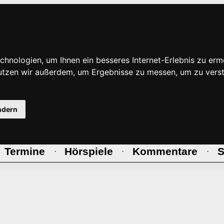
hnologien, um Ihnen ein besseres Internet-Erlebnis zu erm
nutzen wir außerdem, um Ergebnisse zu messen, um zu ve
ndern
Termine
Hörspiele
Kommentare
S
·
·
·