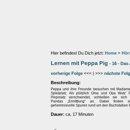
Hier befindest Du Dich jetzt:
Home
>
Hör
Lernen mit Peppa Pig
-
16
-
Das 
vorherige Folge
<<< | >>>
nächste Fol
Beschreibung:
Peppa und ihre Freunde besuchen mit Madame
Spielplatz. Als plötzlich Oma und Opa Wutz’ 
Piepmatz verschwindet, schließen sie sich 
Pandas „Ermittlung“ an. Dabei finden si
geheimnisvolle Spuren rund um den Buchstaben P
Dauer:
ca. 17 Minuten