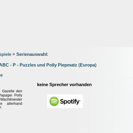
spiele
>
Serienauswahl
:
ABC - P - Puzzles und Polly Piepmatz
(
Europa
)
ge
keine Sprecher vorhanden
 Gazelle den
Papagei Polly
Wachtmeister
e allerhand
.