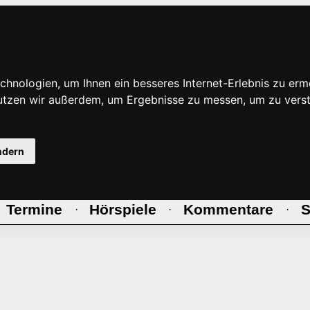
hnologien, um Ihnen ein besseres Internet-Erlebnis zu erm
nutzen wir außerdem, um Ergebnisse zu messen, um zu ve
ndern
Termine
Hörspiele
Kommentare
S
·
·
·