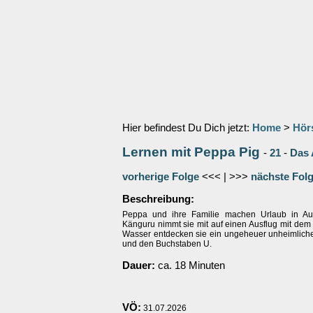
Hier befindest Du Dich jetzt:
Home
>
Hör
Lernen mit Peppa Pig
-
21
-
Das 
vorherige Folge
<<< | >>>
nächste Fol
Beschreibung:
Peppa und ihre Familie machen Urlaub in Aus
Känguru nimmt sie mit auf einen Ausflug mit dem
Wasser entdecken sie ein ungeheuer unheimlic
und den Buchstaben U.
Dauer:
ca. 18 Minuten
VÖ:
31.07.2026