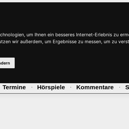
hnologien, um Ihnen ein besseres Internet-Erlebnis zu erm
nutzen wir außerdem, um Ergebnisse zu messen, um zu ve
ndern
Termine
Hörspiele
Kommentare
S
·
·
·