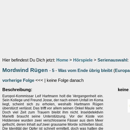
Hier befindest Du Dich jetzt:
Home
>
Hörspiele
>
Serienauswahl
:
Mordwind Rügen
-
5
-
Was vom Ende übrig bleibt
(
Europa
vorherige Folge
<<< | keine Folge danach
Beschreibung:
keine
Europol-Kommissar Leif Hartmann holt die Vergangenheit ein.
Sein Kollege und Freund Josse, der nach einem Unfall im Koma
liegt, scheint sich zu erholen, weshalb Hartmann Rügen
überstürzt verlässt. Das trifft vor allem seinen Onkel Maule sehr.
Doch viel Zeit zum Trauern bleibt ihm nicht. Inseldetektivin
Marietti braucht seine Unterstützung. Vor der Küste von
Hiddensee wurden zwei verschlossene Fässer aus dem Meer
gefischt, deren Inhalt auf zwei grausame Morde schließen lässt.
Die Identität der Opfer ist schnell ermittelt, doch was hatten die