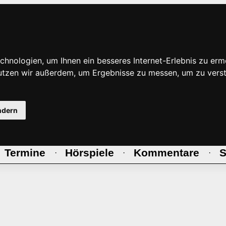
hnologien, um Ihnen ein besseres Internet-Erlebnis zu erm
nutzen wir außerdem, um Ergebnisse zu messen, um zu ve
ndern
Termine
Hörspiele
Kommentare
S
·
·
·