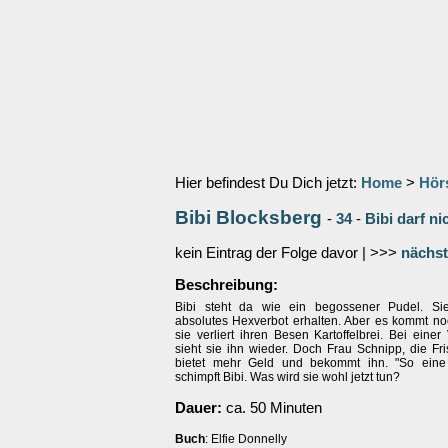
Hier befindest Du Dich jetzt:
Home
>
Hör
Bibi Blocksberg
-
34
-
Bibi darf ni
kein Eintrag der Folge davor | >>>
nächst
Beschreibung:
Bibi steht da wie ein begossener Pudel. Si
absolutes Hexverbot erhalten. Aber es kommt no
sie verliert ihren Besen Kartoffelbrei. Bei einer
sieht sie ihn wieder. Doch Frau Schnipp, die Fri
bietet mehr Geld und bekommt ihn. "So eine 
schimpft Bibi. Was wird sie wohl jetzt tun?
Dauer:
ca. 50 Minuten
Buch
: Elfie Donnelly