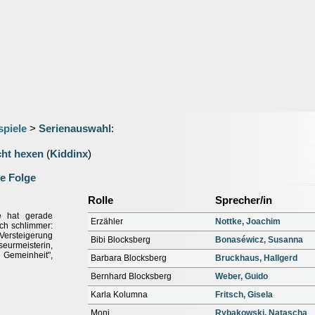
spiele
>
Serienauswahl
:
cht hexen
(
Kiddinx
)
e Folge
Rolle
Sprecher/in
e hat gerade
Erzähler
Nottke, Joachim
ch schlimmer:
 Versteigerung
Bibi Blocksberg
Bonaséwicz, Susanna
seurmeisterin,
Gemeinheit",
Barbara Blocksberg
Bruckhaus, Hallgerd
Bernhard Blocksberg
Weber, Guido
Karla Kolumna
Fritsch, Gisela
Moni
Rybakowski, Natascha