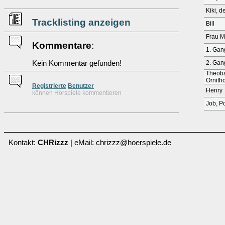
Kiki, 
Tracklisting anzeigen
Bill
Frau M
Kommentare
:
1. Gan
Kein Kommentar gefunden!
2. Gan
Theoba
Ornith
Re
g
istrierte
Benutzer
Henry
können Hörspiele kommentieren
Job, P
Kontakt:
CHRizzz
| eMail: chrizzz@hoerspiele.de