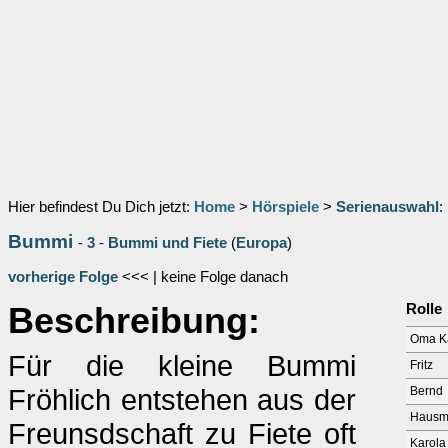
Hier befindest Du Dich jetzt:
Home
>
Hörspiele
>
Serienauswahl
:
Bummi
-
3
-
Bummi und Fiete
(
Europa
)
vorherige Folge
<<< | keine Folge danach
Beschreibung:
Rolle
Oma K
Für die kleine Bummi
Fritz
Fröhlich entstehen aus der
Bernd
Hausme
Freunsdschaft zu Fiete oft
Karola