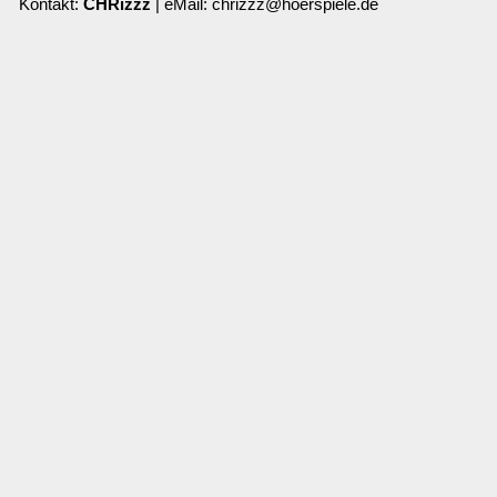
Kontakt:
CHRizzz
| eMail: chrizzz@hoerspiele.de