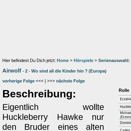
Hier befindest Du Dich jetzt:
Home
>
Hörspiele
>
Serienauswahl
:
Airwolf
-
2
-
Wo sind all die Kinder hin ?
(
Europa
)
vorherige Folge
<<< | >>>
nächste Folge
Beschreibung:
Rolle
Erzähl
Eigentlich wollte
Huckle
Michae
Huckleberry Hawke nur
(Erzen
Domini
den Bruder eines alten
Caitli