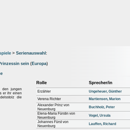
spiele
>
Serienauswahl
:
Prinzessin sein
(
Europa
)
ge
Rolle
Sprecher/in
a den jungen
Erzähler
Ungeheuer, Günther
s er ihr einen
delsstolz die
Verena Richter
Martiensen, Marion
Alexander Prinz von
Buchholz, Peter
Neuenburg
Elena-Maria Fürstin von
Vogel, Ursula
Neuenburg
Johannes Fürst von
Lauffen, Richard
Neuenburg