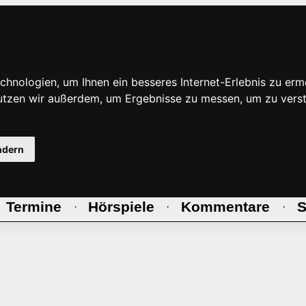
hnologien, um Ihnen ein besseres Internet-Erlebnis zu erm
nutzen wir außerdem, um Ergebnisse zu messen, um zu ve
ndern
Termine
Hörspiele
Kommentare
S
·
·
·