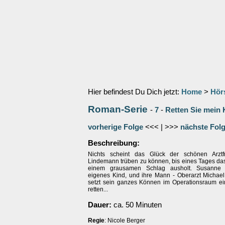
Hier befindest Du Dich jetzt:
Home
>
Hör
Roman-Serie
-
7
-
Retten Sie mein 
vorherige Folge
<<< | >>>
nächste Fol
Beschreibung:
Nichts scheint das Glück der schönen Arzt
Lindemann trüben zu können, bis eines Tages das
einem grausamen Schlag ausholt. Susanne ü
eigenes Kind, und ihre Mann - Oberarzt Michae
setzt sein ganzes Können im Operationsraum ei
retten...
Dauer:
ca. 50 Minuten
Regie
: Nicole Berger