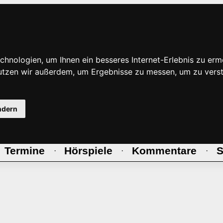
hnologien, um Ihnen ein besseres Internet-Erlebnis zu erm
nutzen wir außerdem, um Ergebnisse zu messen, um zu ve
ndern
Termine
Hörspiele
Kommentare
S
·
·
·