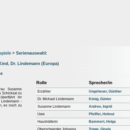
spiele
>
Serienauswahl
:
Kind, Dr. Lindemann
(
Europa
)
ge
Rolle
Sprecher/in
frau Susanne
Erzähler
Ungeheuer, Günther
 Schicksal zu
berfährt ihr
Dr. Michael Lindemann
König, Günter
l Lindemann -
n, es noch zu
Susanne Lindemann
Andree, Ingrid
Uwe
Pfeiffer, Helmut
Haushälterin
Bammert, Helga
Oberschwester Johanna
Trowe, Gisela