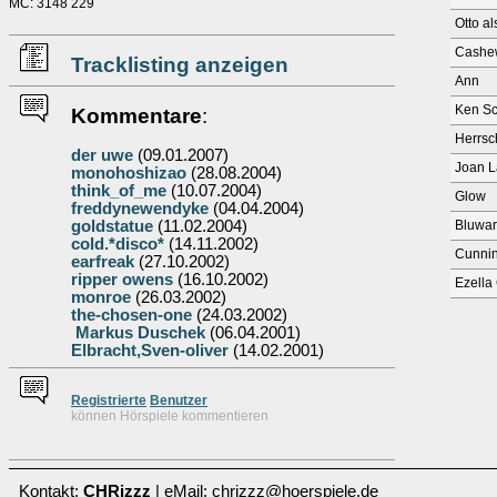
MC: 3148 229
Otto a
Cashe
Tracklisting anzeigen
Ann
Ken Sc
Kommentare
:
Herrsc
der uwe
(09.01.2007)
Joan L
monohoshizao
(28.08.2004)
think_of_me
(10.07.2004)
Glow
freddynewendyke
(04.04.2004)
goldstatue
(11.02.2004)
Bluwar
cold.*disco*
(14.11.2002)
Cunni
earfreak
(27.10.2002)
ripper owens
(16.10.2002)
Ezella
monroe
(26.03.2002)
the-chosen-one
(24.03.2002)
Markus Duschek
(06.04.2001)
Elbracht,Sven-oliver
(14.02.2001)
Re
g
istrierte
Benutzer
können Hörspiele kommentieren
Kontakt:
CHRizzz
| eMail: chrizzz@hoerspiele.de