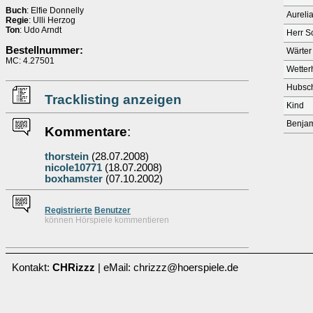
Buch
: Elfie Donnelly
Aureli
Regie
: Ulli Herzog
Ton
: Udo Arndt
Herr Sc
Bestellnummer:
Wärter
MC: 4.27501
Wetter
Hubsch
Tracklisting anzeigen
Kind
Benja
Kommentare
:
thorstein
(28.07.2008)
nicole10771
(18.07.2008)
boxhamster
(07.10.2002)
Re
g
istrierte
Benutzer
können Hörspiele kommentieren
Kontakt:
CHRizzz
| eMail: chrizzz@hoerspiele.de