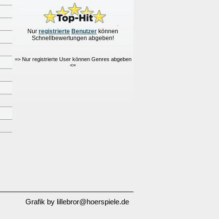
Nur
re
g
istrierte
Benutzer
können
Schnellbewertungen
abgeben!
=> Nur registrierte User können Genres abgeben
m
<=
Grafik by lillebror@hoerspiele.de