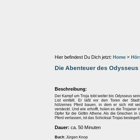
Hier befindest Du Dich jetzt:
Home
>
Hör
Die Abenteuer des Odysseus
Beschreibung:
Der Kampf um Troja tobt weiter bis Odysseus sei
List einfällt. Er läßt vor den Toren der Stadt
hölzernes Pferd bauen, in dem er sich mit se
versteckt. Und wie erhofft, holen es die Trojaner i
Opfer für die Göttin Athene. Als die Griechen in
Pferd verlassen, ist das Schicksal Trojas besiegelt
Dauer:
ca. 50 Minuten
Buch
: Jürgen Knop