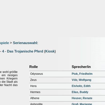
spiele
>
Serienauswahl
:
-
4
-
Das Trojanische Pferd
(
Kiosk
)
Rolle
Sprecher/in
ne wohl größte
Odysseus
Ptok, Friedhelm
 ein riesiges
inen Kriegern
Zeus
Völz, Wolfgang
n die Stadt als
 der Nacht das
Hera
Elsholtz, Edith
.
Hermes
Elias, Buddy
Athene
Heuser, Renate
Aphrodite
Groß, Marianne