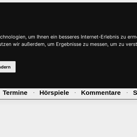
hnologien, um Ihnen ein besseres Internet-Erlebnis zu erm
nutzen wir außerdem, um Ergebnisse zu messen, um zu ve
ndern
Termine
Hörspiele
Kommentare
S
·
·
·