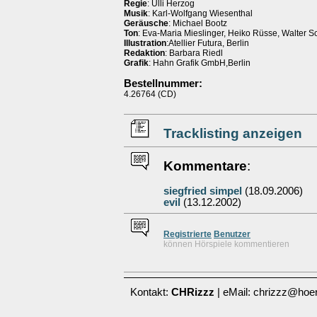
Regie
: Ulli Herzog
Musik
: Karl-Wolfgang Wiesenthal
Geräusche
: Michael Bootz
Ton
: Eva-Maria Mieslinger, Heiko Rüsse, Walter S
Illustration
:Atellier Futura, Berlin
Redaktion
: Barbara Riedl
Grafik
: Hahn Grafik GmbH,Berlin
Bestellnummer:
4.26764 (CD)
Tracklisting anzeigen
Kommentare
:
siegfried simpel
(18.09.2006)
evil
(13.12.2002)
Re
g
istrierte
Benutzer
können Hörspiele kommentieren
Kontakt:
CHRizzz
| eMail: chrizzz@hoer