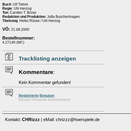
Buch
: Ulf Tiehm
Regie
: Ulli Herzog
Ton
: Carsten T. Brüse
Redaktion und Produktion
: Jutta Buschenhagen
Titelsong
: Heiko Rüsse / Ulli Herzog
VÖ:
21.08.2000
Bestellnummer:
4.27140 (MC)
Tracklisting anzeigen
Kommentare
:
Kein Kommentar gefunden!
Re
g
istrierte
Benutzer
können Hörspiele kommentieren
Kontakt:
CHRizzz
| eMail: chrizzz@hoerspiele.de