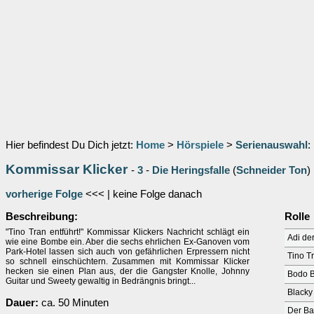
Hier befindest Du Dich jetzt:
Home
>
Hörspiele
>
Serienauswahl
:
Kommissar Klicker
-
3
-
Die Heringsfalle
(
Schneider Ton
)
vorherige Folge
<<< | keine Folge danach
Beschreibung:
Rolle
"Tino Tran entführt!" Kommissar Klickers Nachricht schlägt ein
Adi der
wie eine Bombe ein. Aber die sechs ehrlichen Ex-Ganoven vom
Park-Hotel lassen sich auch von gefährlichen Erpressern nicht
Tino T
so schnell einschüchtern. Zusammen mit Kommissar Klicker
hecken sie einen Plan aus, der die Gangster Knolle, Johnny
Bodo 
Guitar und Sweety gewaltig in Bedrängnis bringt...
Blacky
Dauer:
ca. 50 Minuten
Der Ba