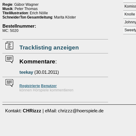
Regie
: Gábor Wagner
Komiss
Musik
: Peter Thomas
Titelillustration
: Erich Nölle
Knolle
SchneiderTon Gesamtleitung
: Marita Köster
Johnny
Bestellnummer:
Sweet
MC: 5020
Tracklisting anzeigen
Kommentare
:
teekay
(30.01.2011)
Re
g
istrierte
Benutzer
können Hörspiele kommentieren
Kontakt:
CHRizzz
| eMail: chrizzz@hoerspiele.de