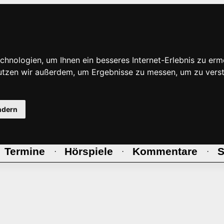
hnologien, um Ihnen ein besseres Internet-Erlebnis zu erm
nutzen wir außerdem, um Ergebnisse zu messen, um zu ve
ndern
Termine
Hörspiele
Kommentare
S
·
·
·