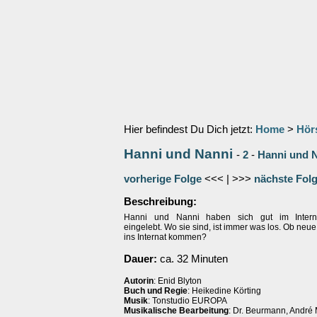
Hier befindest Du Dich jetzt:
Home
>
Hör
Hanni und Nanni
-
2
-
Hanni und 
vorherige Folge
<<< | >>>
nächste Fol
Beschreibung:
Hanni und Nanni haben sich gut im Intern
eingelebt. Wo sie sind, ist immer was los. Ob neu
ins Internat kommen?
Dauer:
ca. 32 Minuten
Autorin
: Enid Blyton
Buch und Regie
: Heikedine Körting
Musik
: Tonstudio EUROPA
Musikalische Bearbeitung
: Dr. Beurmann, André