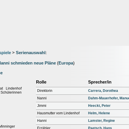
spiele
>
Serienauswahl
:
Nanni schmieden neue Pläne
(
Europa
)
ge
Rolle
Sprecher/in
at Lindenhof
Direktorin
Carrera, Dorothea
e Schülerinnen
Nanni
Dahm-Mauerhofer, Manu
Jimmi
Heeckt, Peter
Hausmutter vom Lindenhof
Helm, Helene
Hanni
Lamster, Regine
 Minninger
Erzähler
Paetsch, Hans