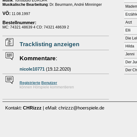
Musik
: Tonstudio EUROPA
Musikalische Bearbeitung
: Dr. Beurmann, André Minninger
Madem
VÖ:
11.08.1997
Erzähl
Bestellnummer:
Arzt
MC: 74321 48639 4 CD: 74321 48639 2
Elli
Die Le
Tracklisting anzeigen
Hilda
Jenni
Kommentare
:
Der Ju
nicole10771
(19.12.2020)
Der Ch
Re
g
istrierte
Benutzer
können Hörspiele kommentieren
Kontakt:
CHRizzz
| eMail: chrizzz@hoerspiele.de