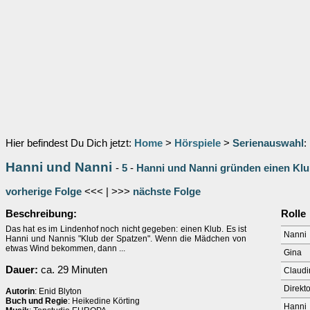
Hier befindest Du Dich jetzt:
Home
>
Hörspiele
>
Serienauswahl
:
Hanni und Nanni
-
5
-
Hanni und Nanni gründen einen Kl
vorherige Folge
<<< | >>>
nächste Folge
Beschreibung:
Rolle
Das hat es im Lindenhof noch nicht gegeben: einen Klub. Es ist
Nanni
Hanni und Nannis "Klub der Spatzen". Wenn die Mädchen von
etwas Wind bekommen, dann ...
Gina
Dauer:
ca. 29 Minuten
Claudi
Direkt
Autorin
: Enid Blyton
Buch und Regie
: Heikedine Körting
Hanni