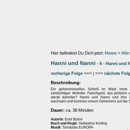
Hier befindest Du Dich jetzt:
Home
>
Hör
Hanni und Nanni
-
6
-
Hanni und N
vorherige Folge
<<< | >>>
nächste Fol
Beschreibung:
Ein geheimnisvolles Schloß im Wald ohne B
zwielichtiger Vertreter. Falschgeld, das plötzlich
steckt dahinter? Hanni und Nanni und ihre 
wachsam und kommen einem Geheimnis auf die S
Dauer:
ca. 38 Minuten
Autorin
: Enid Blyton
Buch und Regie
: Heikedine Körting
Musik
: Tonstudio EUROPA