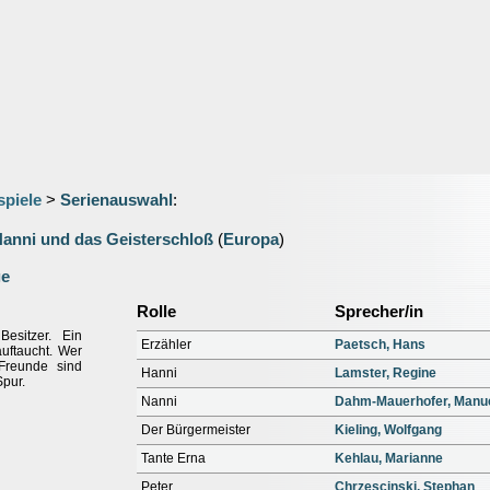
spiele
>
Serienauswahl
:
anni und das Geisterschloß
(
Europa
)
ge
Rolle
Sprecher/in
esitzer. Ein
Erzähler
Paetsch, Hans
 auftaucht. Wer
Freunde sind
Hanni
Lamster, Regine
pur.
Nanni
Dahm-Mauerhofer, Manu
Der Bürgermeister
Kieling, Wolfgang
Tante Erna
Kehlau, Marianne
Peter
Chrzescinski, Stephan