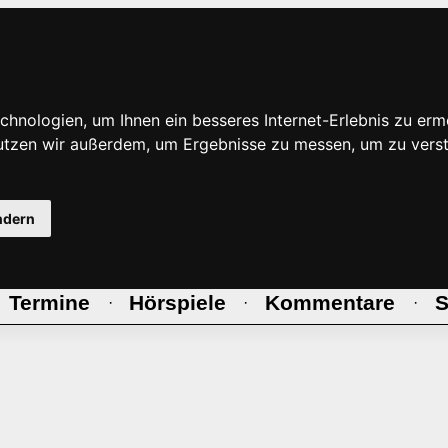
hnologien, um Ihnen ein besseres Internet-Erlebnis zu erm
nutzen wir außerdem, um Ergebnisse zu messen, um zu ve
ndern
Termine
Hörspiele
Kommentare
S
·
·
·