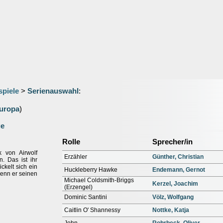
spiele
>
Serienauswahl
:
uropa
)
ge
Rolle
Sprecher/in
k von Airwolf
Erzähler
Günther, Christian
. Das ist ihr
ickelt sich ein
Huckleberry Hawke
Endemann, Gernot
enn er seinen
Michael Coldsmith-Briggs
Kerzel, Joachim
(Erzengel)
Dominic Santini
Völz, Wolfgang
Caitlin O' Shannessy
Nottke, Katja