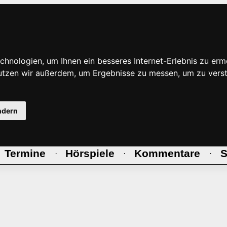
hnologien, um Ihnen ein besseres Internet-Erlebnis zu erm
nutzen wir außerdem, um Ergebnisse zu messen, um zu ve
ndern
Termine
Hörspiele
Kommentare
S
·
·
·