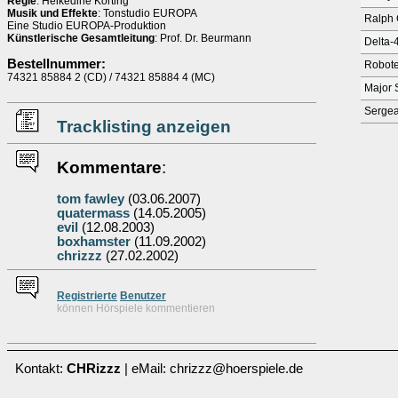
Regie
: Heikedine Körting
Musik und Effekte
: Tonstudio EUROPA
Ralph
Eine Studio EUROPA-Produktion
Künstlerische Gesamtleitung
: Prof. Dr. Beurmann
Delta-
Bestellnummer:
Robote
74321 85884 2 (CD) / 74321 85884 4 (MC)
Major 
Sergea
Tracklisting anzeigen
Kommentare
:
tom fawley
(03.06.2007)
quatermass
(14.05.2005)
evil
(12.08.2003)
boxhamster
(11.09.2002)
chrizzz
(27.02.2002)
Re
g
istrierte
Benutzer
können Hörspiele kommentieren
Kontakt:
CHRizzz
| eMail: chrizzz@hoerspiele.de