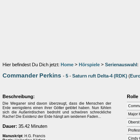
Hier befindest Du Dich jetzt:
Home
>
Hörspiele
>
Serienauswahl
:
Commander Perkins
-
5
-
Saturn ruft Delta-4 (RDK)
(
Eur
Beschreibung:
Rolle
Die Weganer sind davon überzeugt, dass die Menschen der
Comma
Erde wenigstens einen ihrer Götter getötet haben. Nun fühlen
sich die Außerirdischen bedroht und schwören schreckliche
Major 
Rache! Die Existenz der Erde hängt am seidenen Faden...
Oberst
Dauer:
35.42 Minuten
Profe
Manuskript
: H.G. Francis
Cindy