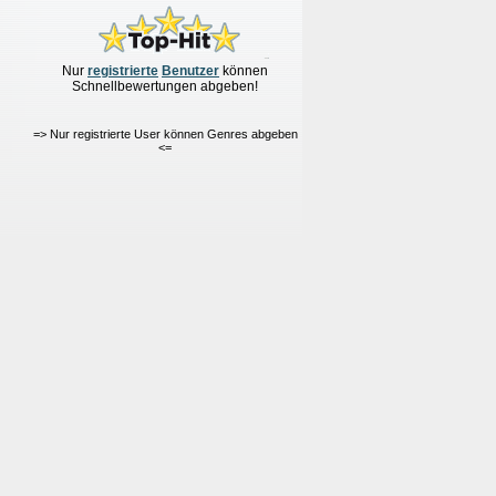
Nur
re
g
istrierte
Benutzer
können
Schnellbewertungen
abgeben!
=> Nur registrierte User können Genres abgeben
<=