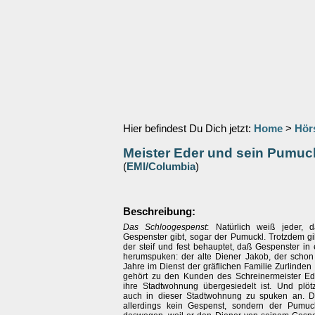
Hier befindest Du Dich jetzt:
Home
>
Hör
Meister Eder und sein Pumuc
(
EMI/Columbia
)
Beschreibung:
Das Schloogespenst
: Natürlich weiß jeder, 
Gespenster gibt, sogar der Pumuckl. Trotzdem gi
der steif und fest behauptet, daß Gespenster in
herumspuken: der alte Diener Jakob, der schon
Jahre im Dienst der gräflichen Familie Zurlinden i
gehört zu den Kunden des Schreinermeister Eder
ihre Stadtwohnung übergesiedelt ist. Und plötz
auch in dieser Stadtwohnung zu spuken an. Da
allerdings kein Gespenst, sondern der Pumuc