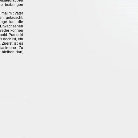
ensterglauben
e beibringen
 mal mit Vater
en getauscht.
nge tun, die
e Erwachsenen
 weder können
obold Pumucki
 doch ist, ein
 Zuerst ist es
tastrophe. Zu
 bleiben darf,