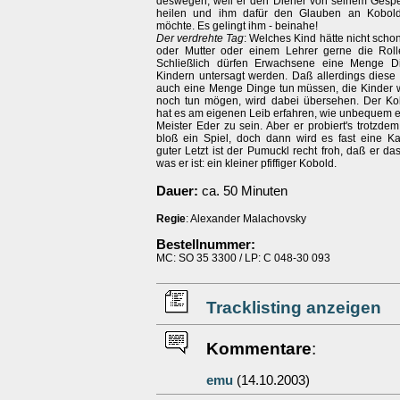
deswegen, weil er den Diener von seinem Gesp
heilen und ihm dafür den Glauben an Kobold
möchte. Es gelingt ihm - beinahe!
Der verdrehte Tag
: Welches Kind hätte nicht schon
oder Mutter oder einem Lehrer gerne die Roll
Schließlich dürfen Erwachsene eine Menge Di
Kindern untersagt werden. Daß allerdings dies
auch eine Menge Dinge tun müssen, die Kinder
noch tun mögen, wird dabei übersehen. Der K
hat es am eigenen Leib erfahren, wie unbequem es
Meister Eder zu sein. Aber er probiert's trotzdem.
bloß ein Spiel, doch dann wird es fast eine Ka
guter Letzt ist der Pumuckl recht froh, daß er das
was er ist: ein kleiner pfiffiger Kobold.
Dauer:
ca. 50 Minuten
Regie
: Alexander Malachovsky
Bestellnummer:
MC: SO 35 3300 / LP: C 048-30 093
Tracklisting anzeigen
Kommentare
:
emu
(14.10.2003)