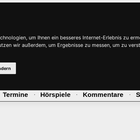
hnologien, um Ihnen ein besseres Internet-Erlebnis zu erm
nutzen wir außerdem, um Ergebnisse zu messen, um zu ve
ndern
Termine
Hörspiele
Kommentare
S
·
·
·