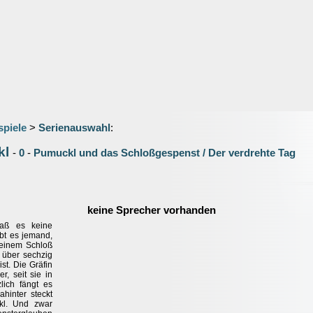
spiele
>
Serienauswahl
:
kl
-
0
-
Pumuckl und das Schloßgespenst / Der verdrehte Tag
keine Sprecher vorhanden
daß es keine
bt es jemand,
 einem Schloß
 über sechzig
st. Die Gräfin
, seit sie in
lich fängt es
hinter steckt
kl. Und zwar