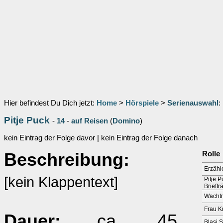
Hier befindest Du Dich jetzt:
Home
>
Hörspiele
>
Serienauswahl
:
Pitje Puck
-
14
-
auf Reisen
(
Domino
)
kein Eintrag der Folge davor | kein Eintrag der Folge danach
Beschreibung:
Rolle
Erzähl
[kein Klappentext]
Pitje 
Brieftr
Wachtm
Frau K
Dauer:
ca. 45
Blasi S