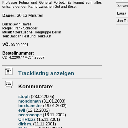
Professor Futura und General Forbett. Es kommt zum alles
Xarxas
entscheidenden Kampf zwischen Gut und Böse.
Laura
Dauer:
36.13 Minuten
Jan Te
Buch
:Kevin Hayes
Regie
: Frank Schröder
Musik / Geräusche
: Tongruppe Berlin
Ton
: Bastian Fest und Heike Ast
VÖ:
03.09.2001
Bestellnummer:
CD: 4.22007 / MC: 4.23007
Tracklisting anzeigen
Kommentare
:
stopfi
(23.02.2005)
mondoman
(31.01.2003)
boxhamster
(19.01.2003)
evil
(12.12.2002)
necroscope
(16.11.2002)
CHRIzzz
(15.11.2001)
dirk m.
(11.11.2001)