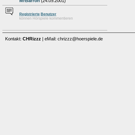
MrBarron
(24.09.2001)
Re
g
istrierte
Benutzer
können Hörspiele kommentieren
Kontakt:
CHRizzz
| eMail: chrizzz@hoerspiele.de