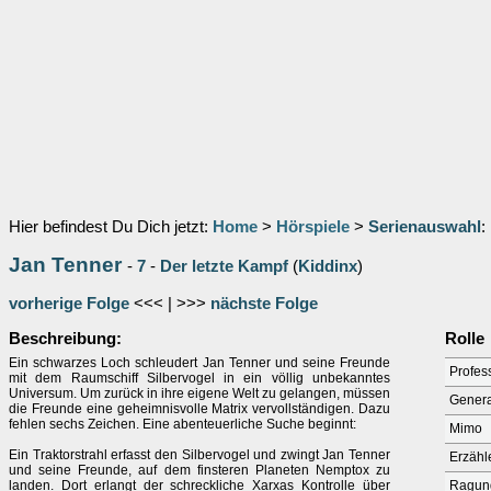
Hier befindest Du Dich jetzt:
Home
>
Hörspiele
>
Serienauswahl
:
Jan Tenner
-
7
-
Der letzte Kampf
(
Kiddinx
)
vorherige Folge
<<< | >>>
nächste Folge
Beschreibung:
Rolle
Ein schwarzes Loch schleudert Jan Tenner und seine Freunde
Profes
mit dem Raumschiff Silbervogel in ein völlig unbekanntes
Universum. Um zurück in ihre eigene Welt zu gelangen, müssen
Genera
die Freunde eine geheimnisvolle Matrix vervollständigen. Dazu
fehlen sechs Zeichen. Eine abenteuerliche Suche beginnt:
Mimo
Ein Traktorstrahl erfasst den Silbervogel und zwingt Jan Tenner
Erzähl
und seine Freunde, auf dem finsteren Planeten Nemptox zu
landen. Dort erlangt der schreckliche Xarxas Kontrolle über
Ragun