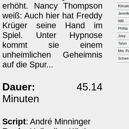
erhöht. Nancy Thompson
Kincai
weiß: Auch hier hat Freddy
Jennif
Will
Krüger seine Hand im
Phillip
Spiel. Unter Hypnose
Joey
kommt sie einem
Taryn
Mrs. P
unheimlichen Geheimnis
Schwes
auf die Spur...
Dauer:
45.14
Minuten
Script
: André Minninger