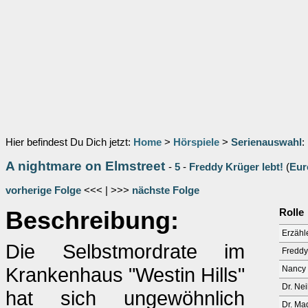
Hier befindest Du Dich jetzt:
Home
>
Hörspiele
>
Serienauswahl
:
A nightmare on Elmstreet
-
5
-
Freddy Krüger lebt!
(
Eur
vorherige Folge
<<< | >>>
nächste Folge
Beschreibung:
Rolle
Erzähl
Die Selbstmordrate im
Freddy
Krankenhaus "Westin Hills"
Nancy
Dr. Ne
hat sich ungewöhnlich
Dr. Ma