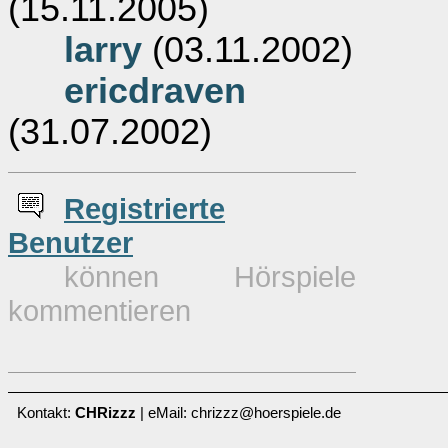
(15.11.2005)
larry
(03.11.2002)
ericdraven
(31.07.2002)
Re
g
istrierte
Benutzer
können Hörspiele
kommentieren
Kontakt:
CHRizzz
| eMail: chrizzz@hoerspiele.de