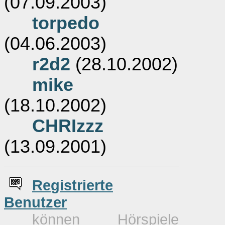
(07.09.2003)
torpedo
(04.06.2003)
r2d2
(28.10.2002)
mike
(18.10.2002)
CHRIzzz
(13.09.2001)
Re
g
istrierte
Benutzer
können Hörspiele