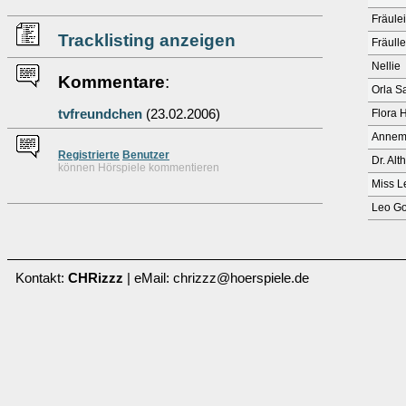
Fräule
Tracklisting anzeigen
Fräull
Nellie
Kommentare
:
Orla S
tvfreundchen
(23.02.2006)
Flora 
Annem
Re
g
istrierte
Benutzer
Dr. Alth
können Hörspiele kommentieren
Miss L
Leo Go
Kontakt:
CHRizzz
| eMail: chrizzz@hoerspiele.de