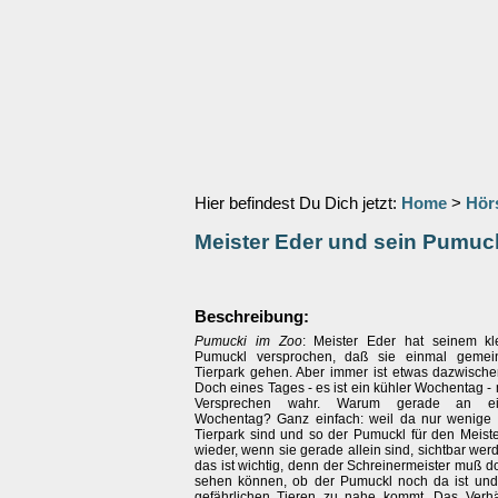
Hier befindest Du Dich jetzt:
Home
>
Hör
Meister Eder und sein Pumuc
Beschreibung:
Pumucki im Zoo
: Meister Eder hat seinem kl
Pumuckl versprochen, daß sie einmal geme
Tierpark gehen. Aber immer ist etwas dazwisc
Doch eines Tages - es ist ein kühler Wochentag -
Versprechen wahr. Warum gerade an ei
Wochentag? Ganz einfach: weil da nur wenige
Tierpark sind und so der Pumuckl für den Meist
wieder, wenn sie gerade allein sind, sichtbar we
das ist wichtig, denn der Schreinermeister muß 
sehen können, ob der Pumuckl noch da ist und
gefährlichen Tieren zu nahe kommt. Das Verh