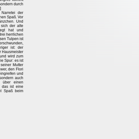
 sondern durch
]
Narretei der
inen Spaß. Vor
länzchen. Und
sich der alte
egt hat und
drei herrlichen
sen Tulpen ist
rschwunden,
iger ist: der
r Hausmeister
 und wird zum
e Spur: es ist
 seiner Mutter
wer, den Flori
eingreifen und
, sondern auch
 über einen
 das ist eine
iel Spaß beim