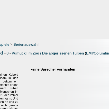
spiele
>
Serienauswahl
:
kl
-
0
-
Pumuckl im Zoo / Die abgerissenen Tulpen
(
EMI/Columbi
keine Sprecher vorhanden
einen Kobold
insam in den
hen gekommen.
 machte er das
nem trüben
 Menschen im
er Eder immer
rden kann. Und
doch ab und zu
 nicht gerade
ängnis kömmt