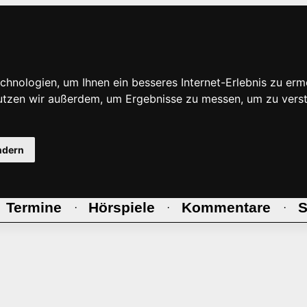
hnologien, um Ihnen ein besseres Internet-Erlebnis zu erm
nutzen wir außerdem, um Ergebnisse zu messen, um zu ve
ndern
Termine
Hörspiele
Kommentare
S
·
·
·