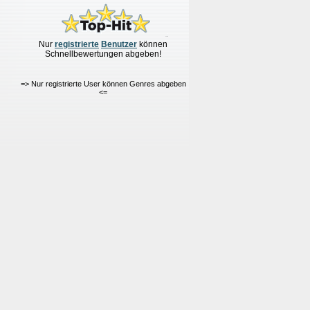
Nur
re
g
istrierte
Benutzer
können
Schnellbewertungen
abgeben!
=> Nur registrierte User können Genres abgeben
<=