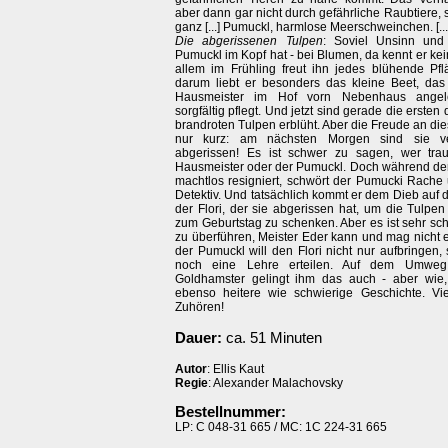
aber dann gar nicht durch gefährliche Raubtiere,
ganz [...] Pumuckl, harmlose Meerschweinchen. [...
Die abgerissenen Tulpen
: Soviel Unsinn und 
Pumuckl im Kopf hat - bei Blumen, da kennt er ke
allem im Frühling freut ihn jedes blühende Pf
darum liebt er besonders das kleine Beet, das 
Hausmeister im Hof vorn Nebenhaus angel
sorgfältig pflegt. Und jetzt sind gerade die ersten 
brandroten Tulpen erblüht. Aber die Freude an die
nur kurz: am nächsten Morgen sind sie ve
abgerissen! Es ist schwer zu sagen, wer traur
Hausmeister oder der Pumuckl. Doch während de
machtlos resigniert, schwört der Pumucki Rache
Detektiv. Und tatsächlich kommt er dem Dieb auf di
der Flori, der sie abgerissen hat, um die Tulpen
zum Geburtstag zu schenken. Aber es ist sehr sch
zu überführen, Meister Eder kann und mag nicht 
der Pumuckl will den Flori nicht nur aufbringen
noch eine Lehre erteilen. Auf dem Umweg
Goldhamster gelingt ihm das auch - aber wie,
ebenso heitere wie schwierige Geschichte. V
Zuhören!
Dauer:
ca. 51 Minuten
Autor
: Ellis Kaut
Regie
: Alexander Malachovsky
Bestellnummer:
LP: C 048-31 665 / MC: 1C 224-31 665