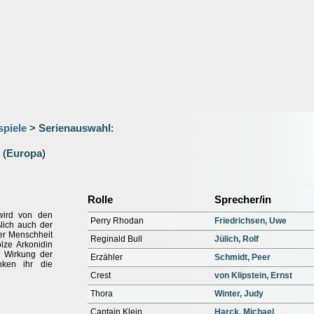
spiele
>
Serienauswahl
:
(
Europa
)
Rolle
Sprecher/in
 wird von den
Perry Rhodan
Friedrichsen, Uwe
lich auch der
der Menschheit
Reginald Bull
Jülich, Rolf
lze Arkonidin
e Wirkung der
Erzähler
Schmidt, Peer
anken ihr die
Crest
von Klipstein, Ernst
Thora
Winter, Judy
Captain Klein
Harck, Michael