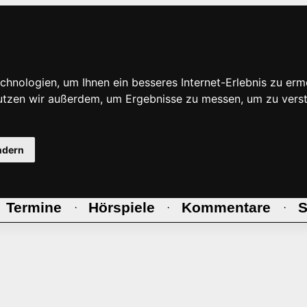
hnologien, um Ihnen ein besseres Internet-Erlebnis zu erm
nutzen wir außerdem, um Ergebnisse zu messen, um zu ve
ndern
Termine
Hörspiele
Kommentare
S
·
·
·