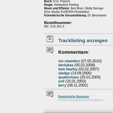
Buch
: H.G. Francis
Regie
: Heikedine Körting
Musk und Effekte
: Bert Brac / Betty Geroge
Eine Studio EUROPA-Produktion
Künstlerische Gesamtleitung
: Dr. Beurmann
Bestellnummer:
MC: 516 301.3
Tracklisting anzeigen
Kommentare
:
nix chambre
(07.05.2010)
derlukas
(05.02.2008)
tom fawley
(02.02.2007)
sledge
(19.09.2005)
quatermass
(25.01.2005)
evil
(25.01.2003)
larry
(08.11.2002)
Re
g
istrierte
Benutzer
können Hörspiele kommentieren