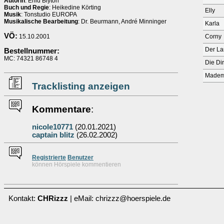
Autorin
: Enid Blyton
Buch und Regie
: Heikedine Körting
Elly
Musik
: Tonstudio EUROPA
Musikalische Bearbeitung
: Dr. Beurmann, André Minninger
Karla
VÖ:
15.10.2001
Corny
Der La
Bestellnummer:
MC: 74321 86748 4
Die Dir
Madem
Tracklisting anzeigen
Kommentare
:
nicole10771
(20.01.2021)
captain blitz
(26.02.2002)
Re
g
istrierte
Benutzer
können Hörspiele kommentieren
Kontakt:
CHRizzz
| eMail: chrizzz@hoerspiele.de