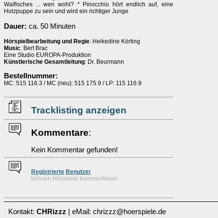
Walfisches ... wen wohl? * Pinocchio hört endlich auf, eine
Holzpuppe zu sein und wird ein richtiger Junge
Dauer:
ca. 50 Minuten
Hörspielbearbeitung und Regie
: Heikedine Körting
Music
: Bert Brac
Eine Studio EUROPA-Produktion
Künstlerische Gesamtleitung
: Dr. Beurmann
Bestellnummer:
MC: 515 116.3 / MC (neu): 515 175.9 / LP: 115 116.9
Tracklisting anzeigen
Kommentare
:
Kein Kommentar gefunden!
Re
g
istrierte
Benutzer
können Hörspiele kommentieren
Kontakt:
CHRizzz
| eMail: chrizzz@hoerspiele.de