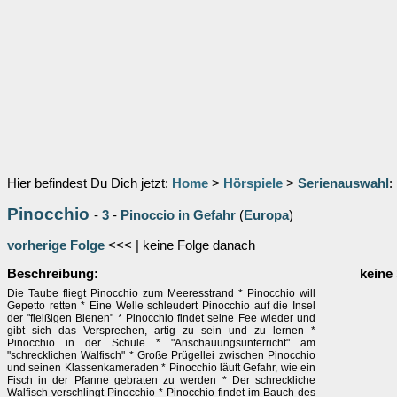
Hier befindest Du Dich jetzt:
Home
>
Hörspiele
>
Serienauswahl
:
Pinocchio
-
3
-
Pinoccio in Gefahr
(
Europa
)
vorherige Folge
<<< | keine Folge danach
Beschreibung:
keine
Die Taube fliegt Pinocchio zum Meeresstrand * Pinocchio will
Gepetto retten * Eine Welle schleudert Pinocchio auf die Insel
der "fleißigen Bienen" * Pinocchio findet seine Fee wieder und
gibt sich das Versprechen, artig zu sein und zu lernen *
Pinocchio in der Schule * "Anschauungsunterricht" am
"schrecklichen Walfisch" * Große Prügellei zwischen Pinocchio
und seinen Klassenkameraden * Pinocchio läuft Gefahr, wie ein
Fisch in der Pfanne gebraten zu werden * Der schreckliche
Walfisch verschlingt Pinocchio * Pinocchio findet im Bauch des